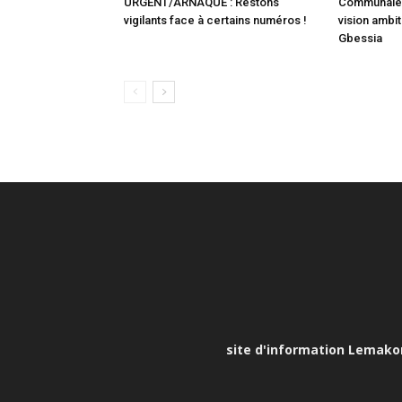
URGENT/ARNAQUE : Restons
Communale :
vigilants face à certains numéros !
vision ambit
Gbessia
site d'information Lemakona