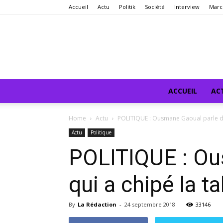
Accueil
Actu
Politik
Société
Interview
Marc
ACCUEIL
AC
Home
Actu
POLITIQUE : Ousmane Gaoual parle du 
Actu
Politique
POLITIQUE : Ous
qui a chipé la t
By
La Rédaction
-
24 septembre 2018
33146