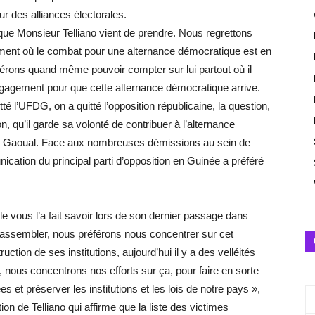
ur des alliances électorales.
que Monsieur Telliano vient de prendre. Nous regrettons
 moment où le combat pour une alternance démocratique est en
érons quand même pouvoir compter sur lui partout où il
gagement pour que cette alternance démocratique arrive.
té l’UFDG, on a quitté l’opposition républicaine, la question,
, qu’il garde sa volonté de contribuer à l’alternance
de Gaoual. Face aux nombreuses démissions au sein de
ication du principal parti d’opposition en Guinée a préféré
 file vous l’a fait savoir lors de son dernier passage dans
rassembler, nous préférons nous concentrer sur cet
ction de ses institutions, aujourd’hui il y a des velléités
, nous concentrons nos efforts sur ça, pour faire en sorte
s et préserver les institutions et les lois de notre pays »,
on de Telliano qui affirme que la liste des victimes