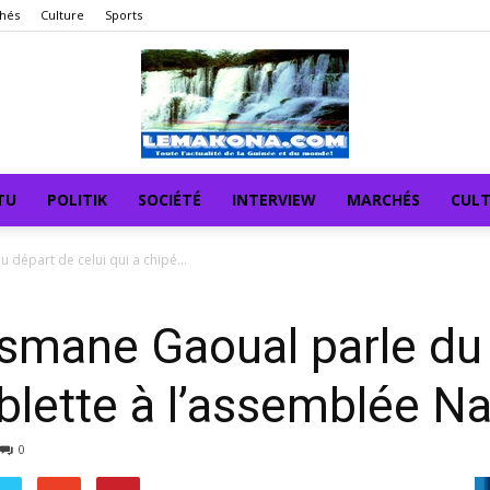
hés
Culture
Sports
TU
POLITIK
SOCIÉTÉ
INTERVIEW
MARCHÉS
CUL
départ de celui qui a chipé...
mane Gaoual parle du 
ablette à l’assemblée N
0