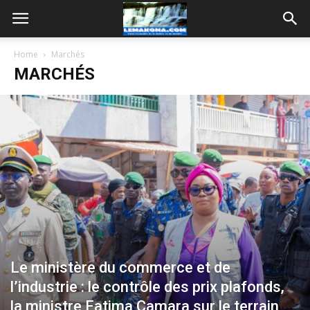
Home
Marchés
MARCHÉS
Le ministère du commerce et de
l’industrie : le contrôle des prix plafonds,
la ministre Fatima Camara sur le terrain