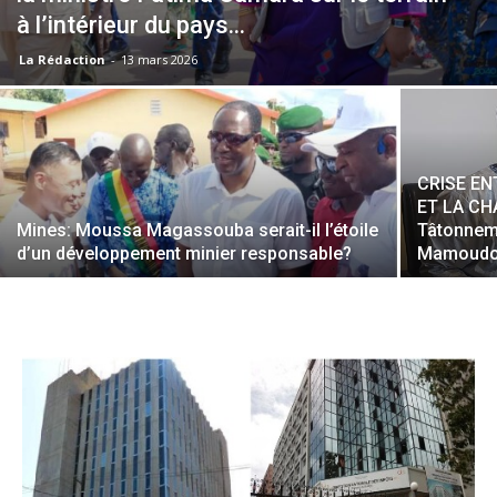
à l’intérieur du pays...
La Rédaction
-
13 mars 2026
CRISE EN
ET LA CH
Mines: Moussa Magassouba serait-il l’étoile
Tâtonnem
d’un développement minier responsable?
Mamoudou