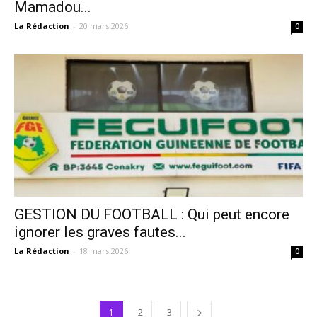
Mamadou...
La Rédaction
-
20 mars 2026
0
GESTION DU FOOTBALL : Qui peut encore
ignorer les graves fautes...
La Rédaction
-
18 mars 2026
0
1
2
3