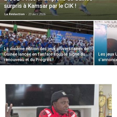
surpris à Kamsar par le CIK !
La Rédaction
-
23 avril 2026
La dixième édition des jeux universitaires de
Guinée lancée en fanfare sous le signe du
Les jeux 
renouveau et du Progrès !
s’annonce