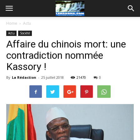
Home
Actu
Actu
Société
Affaire du chinois mort: une
contradiction nommée
Kassory !
By
La Rédaction
-
25 juillet 2018
21470
0