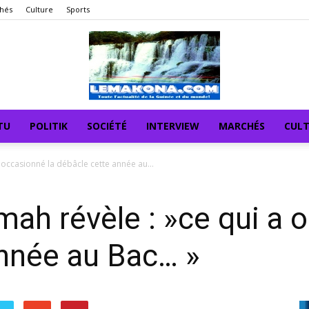
hés
Culture
Sports
TU
POLITIK
SOCIÉTÉ
INTERVIEW
MARCHÉS
CUL
occasionné la débâcle cette année au...
h révèle : »ce qui a o
année au Bac… »