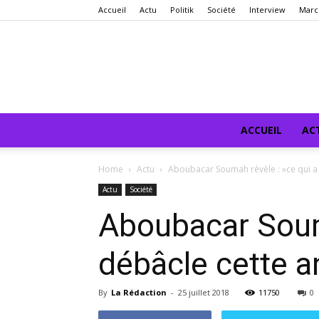
Accueil
Actu
Politik
Société
Interview
Marc
ACCUEIL
AC
Home
Actu
Aboubacar Soumah révèle : »ce qui a 
Actu
Société
Aboubacar Souma
débâcle cette 
By
La Rédaction
-
25 juillet 2018
11750
0