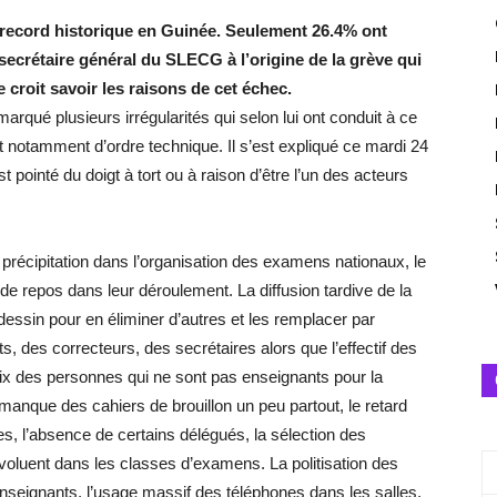
n record historique en Guinée. Seulement 26.4% ont
secrétaire général du SLECG à l’origine de la grève qui
e croit savoir les raisons de cet échec.
rqué plusieurs irrégularités qui selon lui ont conduit à ce
nt notamment d’ordre technique. Il s’est expliqué ce mardi 24
est pointé du doigt à tort ou à raison d’être l’un des acteurs
a précipitation dans l’organisation des examens nationaux, le
de repos dans leur déroulement. La diffusion tardive de la
 dessin pour en éliminer d’autres et les remplacer par
s, des correcteurs, des secrétaires alors que l’effectif des
ix des personnes qui ne sont pas enseignants pour la
e manque des cahiers de brouillon un peu partout, le retard
s, l’absence de certains délégués, la sélection des
voluent dans les classes d’examens. La politisation des
nseignants, l’usage massif des téléphones dans les salles,