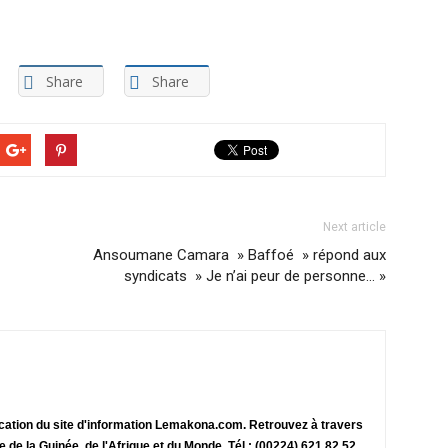
Share
Share
Next article
Ansoumane Camara » Baffoé » répond aux
syndicats » Je n’ai peur de personne… »
ication du site d'information Lemakona.com. Retrouvez à travers
te de la Guinée, de l'Afrique et du Monde. Tél : (00224) 621 82 52