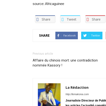
source: Africaguinee
Share
Tweet
Share
SHARE
Facebook
Twitter
Previous article
Affaire du chinois mort: une contradiction
nommée Kassory !
La Rédaction
http://lemakona.com
Journaliste Directeur de Publ
les articles l'actualité complè