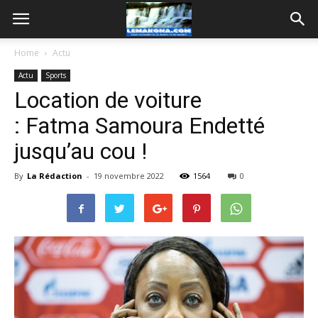
Home
Actu
Actu
Sports
Location de voiture
: Fatma Samoura Endetté
jusqu’au cou !
By
La Rédaction
-
19 novembre 2022
1564
0