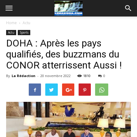
Home
Actu
Actu
Sports
DOHA : Après les pays
qualifiés, des buzzmans du
CONOR atterrissent Aussi !
By
La Rédaction
-
20 novembre 2022
1810
0