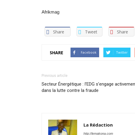
Afrikmag
Share
Tweet
Share
SHARE
Facebook
Twitter
Previous article
Secteur Énergétique : l’EDG s’engage activemen
dans la lutte contre la fraude
La Rédaction
http://lemakona.com