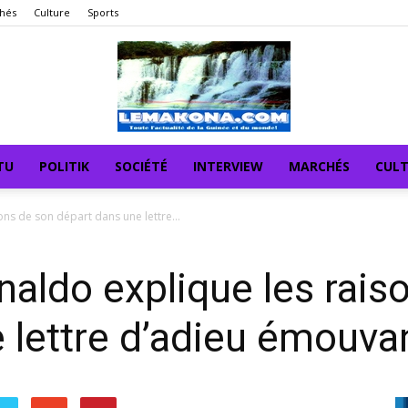
hés
Culture
Sports
TU
POLITIK
SOCIÉTÉ
INTERVIEW
MARCHÉS
CUL
ns de son départ dans une lettre...
ldo explique les rais
 lettre d’adieu émouva