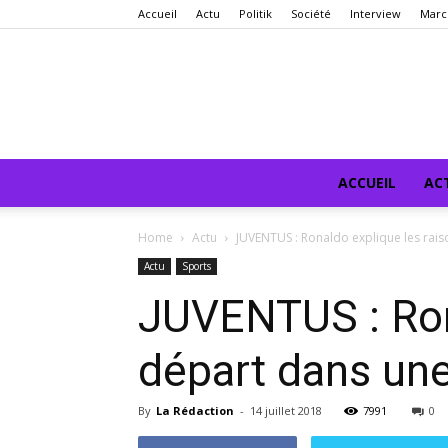
Accueil
Actu
Politik
Société
Interview
Marc
ACCUEIL
AC
Home
Actu
JUVENTUS : Ronaldo explique les raiso
Actu
Sports
JUVENTUS : Rona
départ dans une
By
La Rédaction
-
14 juillet 2018
7991
0