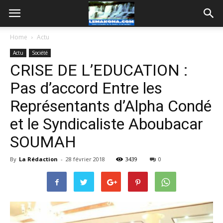
Home
Actu
Actu
Société
CRISE DE L’EDUCATION :
Pas d’accord Entre les
Représentants d’Alpha Condé
et le Syndicaliste Aboubacar
SOUMAH
By
La Rédaction
-
28 février 2018
3439
0