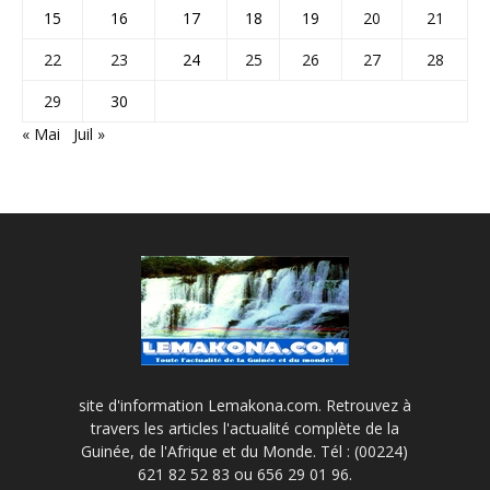
15
16
17
18
19
20
21
22
23
24
25
26
27
28
29
30
« Mai
Juil »
site d'information Lemakona.com. Retrouvez à
travers les articles l'actualité complète de la
Guinée, de l'Afrique et du Monde. Tél : (00224)
621 82 52 83 ou 656 29 01 96.