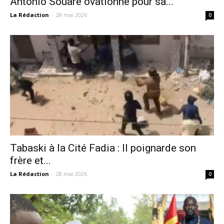
Antonio Souaré ovationné pour sa...
La Rédaction
-
28 mai 2026
0
Tabaski à la Cité Fadia : Il poignarde son
frère et...
La Rédaction
-
28 mai 2026
0