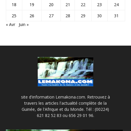
18
19
20
21
22
23
24
25
26
27
28
29
30
31
« Avr
Juin »
site d'information Lemakona.com. Retrouvez à
travers les articles l'actualité complète de la
Guinée, de l'Afrique et du Monde. Tél : (00224)
621 82 52 83 ou 656 29 01 96.