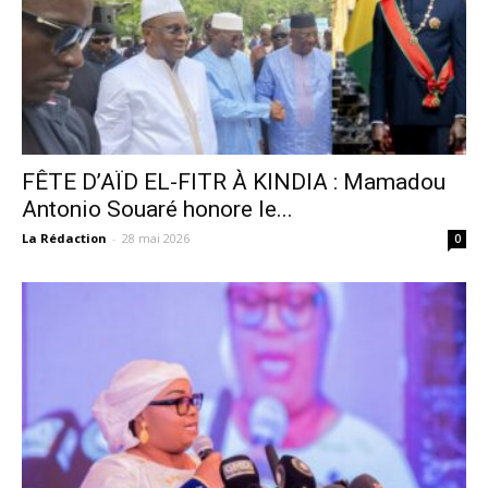
FÊTE D’AÏD EL-FITR À KINDIA : Mamadou
Antonio Souaré honore le...
La Rédaction
-
28 mai 2026
0