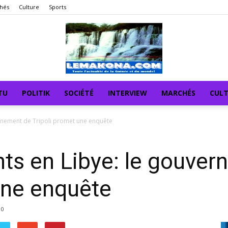
hés
Culture
Sports
TU
POLITIK
SOCIÉTÉ
INTERVIEW
MARCHÉS
CUL
ernement de Tripoli promet une enquête
ts en Libye: le gouve
une enquête
0