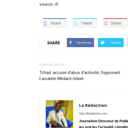
source: rfi
Share
Tweet
Share
SHARE
Facebook
Twitter
Previous article
Tchad: accusé d’abus d’autorité, l’opposant
Laoukein Médard relaxé
La Rédaction
http://lemakona.com
Journaliste Directeur de Publ
les articles l'actualité complè