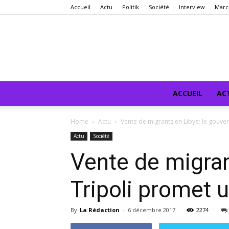
Accueil
Actu
Politik
Société
Interview
Marc
ACCUEIL
AC
Home
Actu
Vente de migrants en Libye: le gouv
Actu
Société
Vente de migran
Tripoli promet 
By
La Rédaction
-
6 décembre 2017
2274