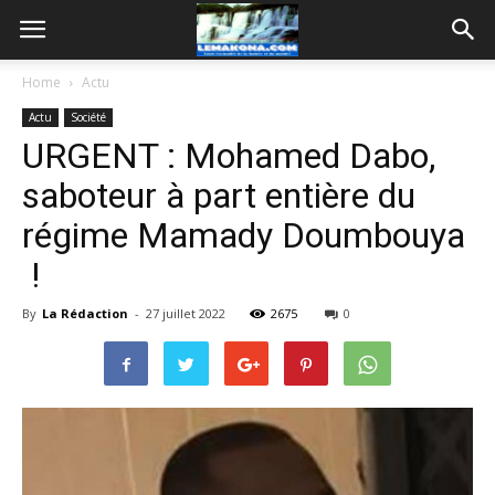
Home
Actu
Actu
Société
URGENT : Mohamed Dabo,
saboteur à part entière du
régime Mamady Doumbouya
!
By
La Rédaction
-
27 juillet 2022
2675
0