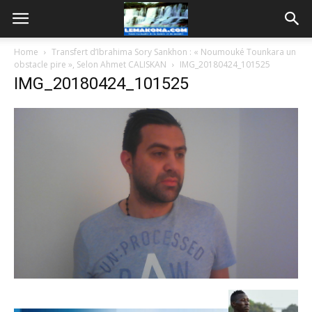
Home
Transfert d’Ibrahima Sory Sankhon : « Noumouké Tounkara un
obstacle pire », Selon Ahmet CALISKAN
IMG_20180424_101525
IMG_20180424_101525