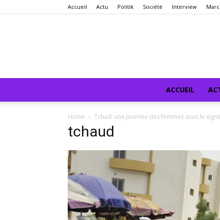
Accueil
Actu
Politik
Société
Interview
Marc
ACCUEIL
AC
Home
Tchad: une Journée des femmes sous le signe 
tchaud