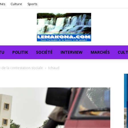
hés
Culture
Sports
TU
POLITIK
SOCIÉTÉ
INTERVIEW
MARCHÉS
CUL
de la contestation sociale
tchaud