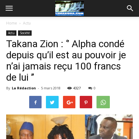
Home
Actu
Actu
Société
Takana Zion : ‘’ Alpha condé
depuis qu’il est au pouvoir je
n’ai jamais reçu 100 francs
de lui ’’
By
La Rédaction
-
5 mars 2018
4327
0