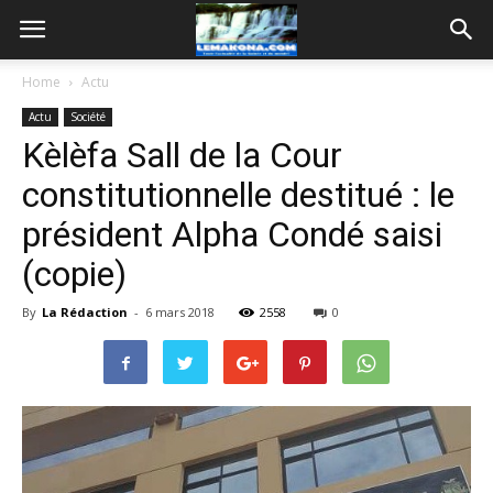
Home
Actu
Actu
Société
Kèlèfa Sall de la Cour
constitutionnelle destitué : le
président Alpha Condé saisi
(copie)
By
La Rédaction
-
6 mars 2018
2558
0