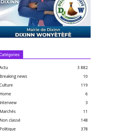
Catégories
Actu
3 882
Breaking news
10
Culture
119
Home
6
Interview
3
Marchés
11
Non classé
148
Politique
378