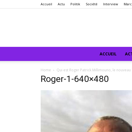
Accueil
Actu
Politik
Société
Interview
Marc
ACCUEIL
AC
Home
Qui est Roger Patrick Millimouno, le nouveau 
Roger-1-640×480