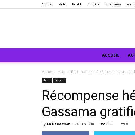
Accueil
Actu
Politik
Société
Interview
Marc
ACCUEIL
AC
Home
Actu
Récompense héroïque : Le courage 
Actu
Société
Récompense hé
Gassama gratifi
By
La Rédaction
-
26 juin 2018
2138
0