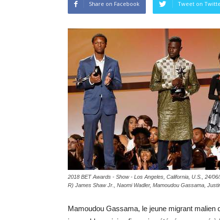
Share on Facebook
Tweet on Twitt
2018 BET Awards - Show - Los Angeles, California, U.S., 24/06/
R) James Shaw Jr., Naomi Wadler, Mamoudou Gassama, Justi
Mamoudou Gassama, le jeune migrant malien qui