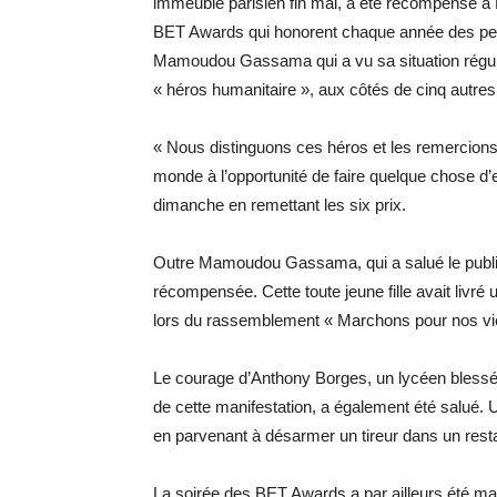
immeuble parisien fin mai, a été récompensé à
BET Awards qui honorent chaque année des per
Mamoudou Gassama qui a vu sa situation régular
« héros humanitaire », aux côtés de cinq autres
« Nous distinguons ces héros et les remercions 
monde à l’opportunité de faire quelque chose d’
dimanche en remettant les six prix.
Outre Mamoudou Gassama, qui a salué le publi
récompensée. Cette toute jeune fille avait livré
lors du rassemblement « Marchons pour nos vi
Le courage d’Anthony Borges, un lycéen blessé d
de cette manifestation, a également été salué. 
en parvenant à désarmer un tireur dans un rest
La soirée des BET Awards a par ailleurs été mar