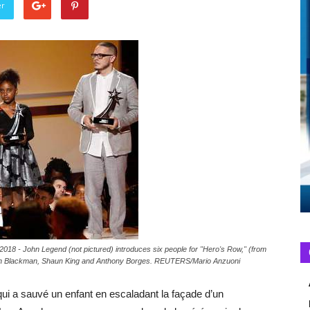
er
2018 - John Legend (not pictured) introduces six people for "Hero's Row," (from
n Blackman, Shaun King and Anthony Borges. REUTERS/Mario Anzuoni
 a sauvé un enfant en escaladant la façade d’un