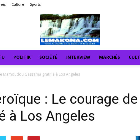
hés
Culture
Sports
TU
POLITIK
SOCIÉTÉ
INTERVIEW
MARCHÉS
CUL
de Mamoudou Gassama gratifié à Los Angeles
roïque : Le courage 
é à Los Angeles