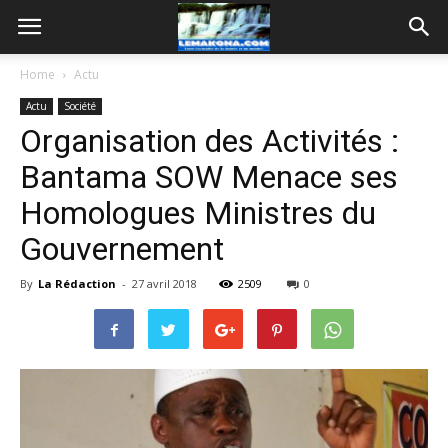
Home
Actu
Actu
Société
Organisation des Activités :
Bantama SOW Menace ses
Homologues Ministres du
Gouvernement
By
La Rédaction
-
27 avril 2018
2509
0