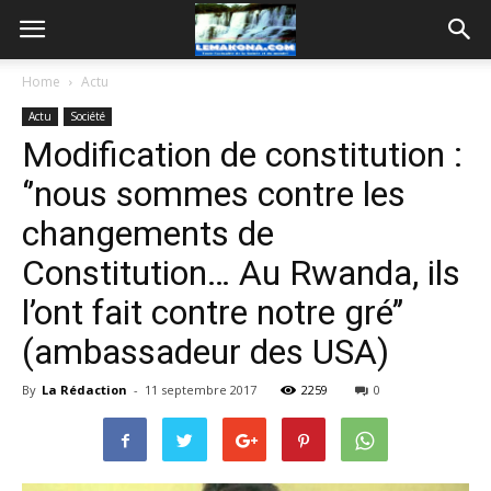
Home
Actu
Actu
Société
Modification de constitution :
‘’nous sommes contre les
changements de
Constitution… Au Rwanda, ils
l’ont fait contre notre gré’’
(ambassadeur des USA)
By
La Rédaction
-
11 septembre 2017
2259
0