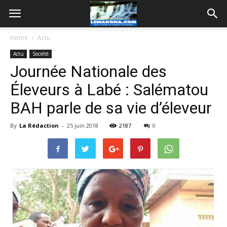
Home
Actu
Actu
Société
Journée Nationale des
Éleveurs à Labé : Salématou
BAH parle de sa vie d’éleveur
By
La Rédaction
-
25 juin 2018
2187
0