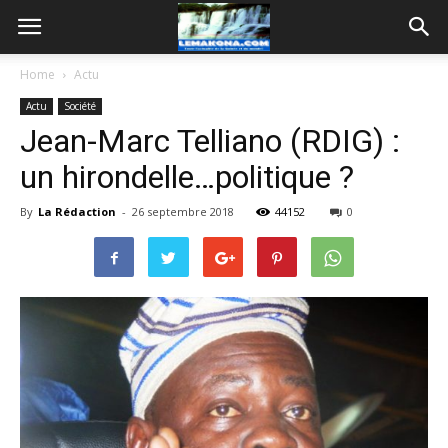
Home
Actu
Actu
Société
Jean-Marc Telliano (RDIG) :
un hirondelle…politique ?
By
La Rédaction
-
26 septembre 2018
44152
0