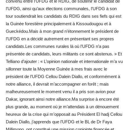
convenu entre l’UFDG et le RDIG, de soutenir le candidat de
l’UFDG, ainsi qu’aux élections communales, l’UFDG à son
tour soutiendrait les candidats du RDIG dans ses fiefs qui est
la Guinée forestière principalement à Kissoudougou et à
Gueckédou.Mais à mon grand n’étonnement le président de
l’UFDG en a décidé autrement en présentant ses propres
candidats.Les communes rurales là où l’UFDG n’a pas
présentée de candidats, leurs militants ce sont abstenus. » Et
Telliano d’ajouter : « L’opinion nationale et internationale m’a vu
sillonner toute la Moyenne Guinée à mes frais avec le
président de l’UFDG Cellou Dalein Diallo, et conformément à
notre alliance, il devrait m’accompagner en forêt ; mais
malheureusement le moment venu il a pris son avion pour
Dakar, ignorant ainsi notre alliance.Ma surprise à encore été
plus grande, au moment où je m’attendais à un dénouement
heureux de la crise qui m’opposait au Président El hadj Cellou
Dalein Diallo, j’apprends que l’UFDG et le BL de Dr Faya
Millimono, ont constitué une mission conjointe financée et