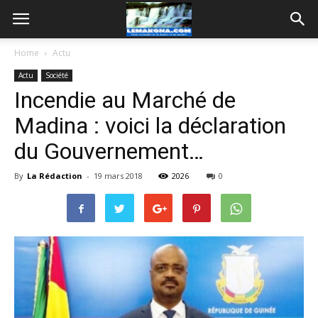
Home
Actu
Actu
Société
Incendie au Marché de
Madina : voici la déclaration
du Gouvernement…
By
La Rédaction
-
19 mars 2018
2026
0