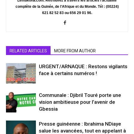
Lemakona.com. Retrouvez à travers les articles l'actualité
complète de la Guinée, de l'Afrique et du Monde. Tél : (00224)
621 82 52 83 ou 656 29 01 96.
RELATED ARTICLES
MORE FROM AUTHOR
URGENT/ARNAQUE : Restons vigilants
face à certains numéros !
Communale : Djibril Touré porte une
vision ambitieuse pour l’avenir de
Gbessia
Presse guinéenne : Ibrahima NDiaye
salue les avancées, tout en appelant à