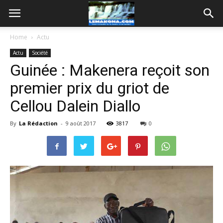
Home
Actu
Actu
Société
Guinée : Makenera reçoit son
premier prix du griot de
Cellou Dalein Diallo
By
La Rédaction
-
9 août 2017
3817
0