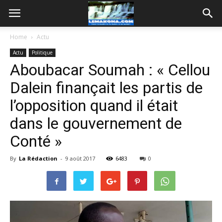
Home
Actu
Actu
Politique
Aboubacar Soumah : « Cellou
Dalein finançait les partis de
l’opposition quand il était
dans le gouvernement de
Conté »
By
La Rédaction
-
9 août 2017
6483
0