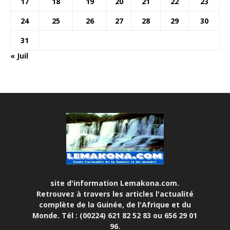
17
18
19
20
21
22
23
24
25
26
27
28
29
30
31
« Juil
site d'information Lemakona.com.
Retrouvez à travers les articles l'actualité
complète de la Guinée, de l'Afrique et du
Monde. Tél : (00224) 621 82 52 83 ou 656 29 01
96.