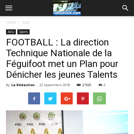
Home
Actu
Actu
Sports
FOOTBALL : La direction
Technique Nationale de la
Féguifoot met un Plan pour
Dénicher les jeunes Talents
By
La Rédaction
-
22 septembre 2018
27320
0