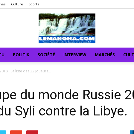
hés
Culture
Sports
TU
POLITIK
SOCIÉTÉ
INTERVIEW
MARCHÉS
CUL
18 : La liste des 22 joueurs...
upe du monde Russie 20
u Syli contre la Libye.