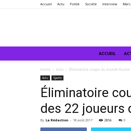
Accueil
Actu
Politik
Société
Interview
Marc
ACCUEIL
AC
Home
Actu
Éliminatoire coupe du monde Russie 20
Actu
Sports
Éliminatoire co
des 22 joueurs d
By
La Rédaction
-
18 août 2017
2856
0