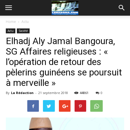
Home
Actu
Actu
Société
Elhadj Aly Jamal Bangoura,
SG Affaires religieuses : «
l’opération de retour des
pèlerins guinéens se poursuit
à merveille »
By
La Rédaction
-
21 septembre 2018
44861
0