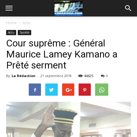
Home
Actu
Actu
Société
Cour suprême : Général
Maurice Lamey Kamano a
Prêté serment
By
La Rédaction
-
21 septembre 2018
44625
0