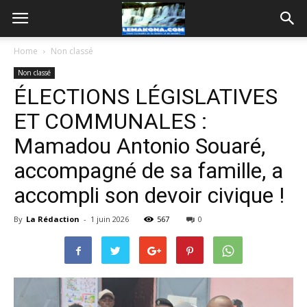
Home
Non classé
Non classé
ÉLECTIONS LÉGISLATIVES
ET COMMUNALES :
Mamadou Antonio Souaré,
accompagné de sa famille, a
accompli son devoir civique !
By
La Rédaction
-
1 juin 2026
567
0