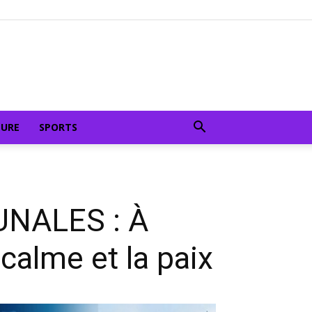
TURE
SPORTS
NALES : À
 calme et la paix