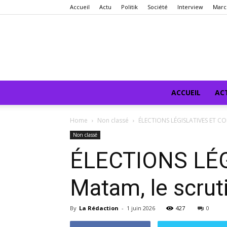
Accueil
Actu
Politik
Société
Interview
Marc
ACCUEIL
AC
Home
Non classé
ÉLECTIONS LÉGISLATIVES ET COM
Non classé
ÉLECTIONS LÉ
Matam, le scruti
By
La Rédaction
-
1 juin 2026
427
0