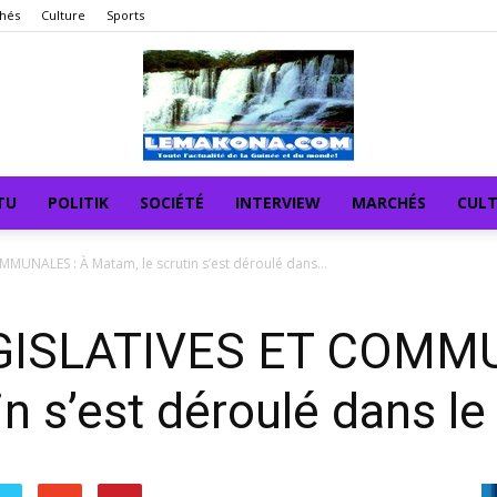
hés
Culture
Sports
TU
POLITIK
SOCIÉTÉ
INTERVIEW
MARCHÉS
CUL
MUNALES : À Matam, le scrutin s’est déroulé dans...
GISLATIVES ET COMMU
n s’est déroulé dans le