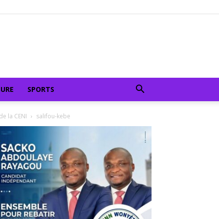
TURE
SPORTS
de la CENI
salifou-kebe