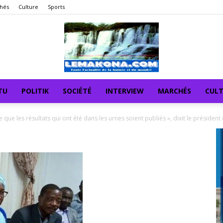
hés
Culture
Sports
TU
POLITIK
SOCIÉTÉ
INTERVIEW
MARCHÉS
CUL
que les résultats qui ont été dans les urnes soient publiés », dixit le président 