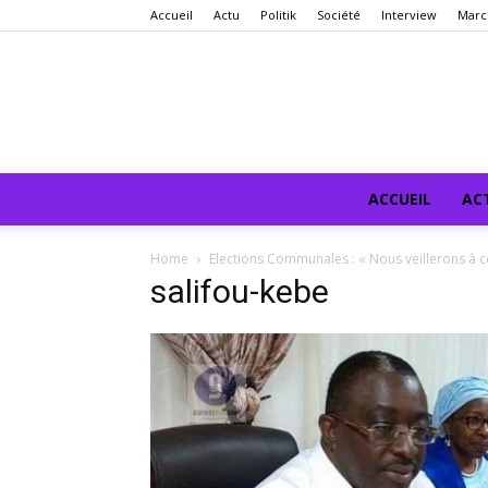
Accueil
Actu
Politik
Société
Interview
Marc
ACCUEIL
AC
Home
Elections Communales : « Nous veillerons à ce 
salifou-kebe