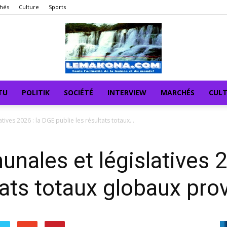
hés
Culture
Sports
TU
POLITIK
SOCIÉTÉ
INTERVIEW
MARCHÉS
CUL
ives 2026 : la DGE publie les résultats totaux...
nales et législatives 2
tats totaux globaux pro