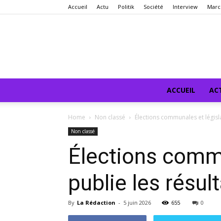
Accueil
Actu
Politik
Société
Interview
Marc
ACCUEIL
AC
Home
Non classé
Élections communales et législat
Non classé
Élections commu
publie les résul
By
La Rédaction
-
5 juin 2026
655
0