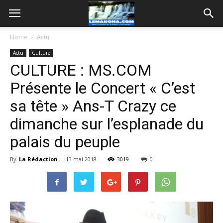
Home
Actu
Actu
Culture
CULTURE : MS.COM
Présente le Concert « C’est
sa tête » Ans-T Crazy ce
dimanche sur l’esplanade du
palais du peuple
By
La Rédaction
-
13 mai 2018
3019
0