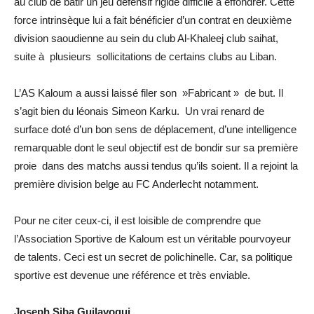
au club de bâtir un jeu défensif rigide difficile à effondrer. Cette
force intrinsèque lui a fait bénéficier d’un contrat en deuxième
division saoudienne au sein du club Al-Khaleej club saihat,
suite à plusieurs sollicitations de certains clubs au Liban.
L’AS Kaloum a aussi laissé filer son »Fabricant » de but. Il
s’agit bien du léonais Simeon Karku. Un vrai renard de
surface doté d’un bon sens de déplacement, d’une intelligence
remarquable dont le seul objectif est de bondir sur sa première
proie dans des matchs aussi tendus qu’ils soient. Il a rejoint la
première division belge au FC Anderlecht notamment.
Pour ne citer ceux-ci, il est loisible de comprendre que
l’Association Sportive de Kaloum est un véritable pourvoyeur
de talents. Ceci est un secret de polichinelle. Car, sa politique
sportive est devenue une référence et très enviable.
Joseph Siba Guilavogui