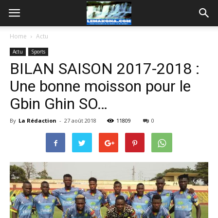
Home
Actu
Actu
Sports
BILAN SAISON 2017-2018 :
Une bonne moisson pour le
Gbin Ghin SO…
By
La Rédaction
-
27 août 2018
11809
0