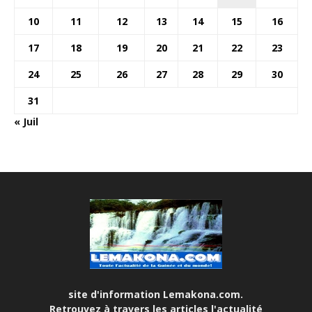
10
11
12
13
14
15
16
17
18
19
20
21
22
23
24
25
26
27
28
29
30
31
« Juil
site d'information Lemakona.com.
Retrouvez à travers les articles l'actualité