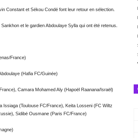
Constant et Sékou Condé font leur retour en sélection.
 Sankhon et le gardien Abdoulaye Sylla qui ont été retenus.
enas/France)
Abdoulaye (Hafia FC/Guinée)
 /France), Camara Mohamed Aly (Hapoël Raanana/Israël)
la Issiaga (Toulouse FC/France), Keita Losseni (FC Wiltz
ssie), Sidibé Ousmane (Paris FC/France)
emagne)