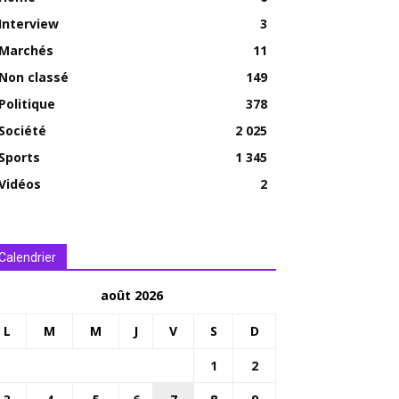
Interview
3
Marchés
11
Non classé
149
Politique
378
Société
2 025
Sports
1 345
Vidéos
2
Calendrier
août 2026
L
M
M
J
V
S
D
1
2