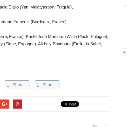
io Diallo (Yani Malatyasport, Turquie),
amano François (Bordeaux, France).
re, France), Kanté José Martinez (Wisla Plock, Pologne),
 (Elche, Espagne), Alkhaly Bangoura (Étoile du Sahel,
« 
Share
Share
Next article