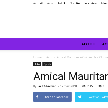
Accueil
Actu
Politik
Société
Interview
Marc
ACCUEIL
AC
Home
Actu
Amical Mauritanie-Guinée : les 23 jo
Actu
Sports
Amical Mauritan
By
La Rédaction
-
17 mars 2018
3145
0
Share on Facebook
Tweet on Twitt