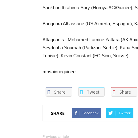
Sankhon Ibrahima Sory (Horoya AC/Guinée), Sad
Bangoura Alhassane (US Almería, Espagne), K
Attaquants : Mohamed Lamine Yattara (AK Auxer
Seydouba Soumah (Partizan, Serbie), Kaba Sory
Tunisie), Kevin Constant (FC Sion, Suisse).
mosaiqueguinee
Share
Tweet
Share
SHARE
Facebook
Twitter
Previous article