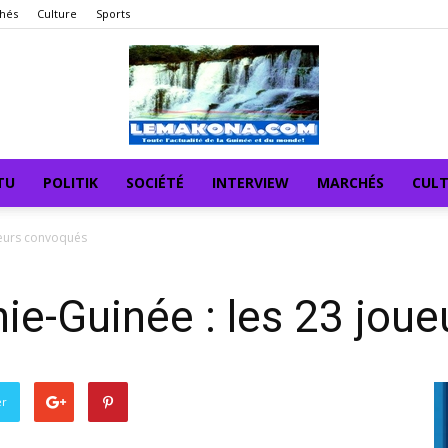
hés
Culture
Sports
TU
POLITIK
SOCIÉTÉ
INTERVIEW
MARCHÉS
CUL
ueurs convoqués
ie-Guinée : les 23 jou
er