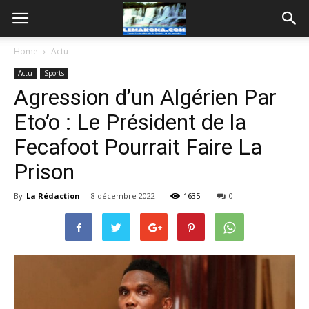
Home
Actu
Actu
Sports
Agression d’un Algérien Par
Eto’o : Le Président de la
Fecafoot Pourrait Faire La
Prison
By
La Rédaction
-
8 décembre 2022
1635
0