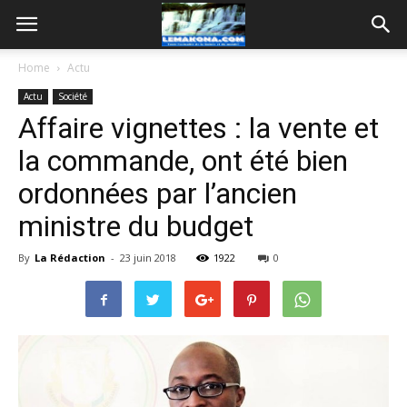
Home
Actu
Actu
Société
Affaire vignettes : la vente et
la commande, ont été bien
ordonnées par l’ancien
ministre du budget
By
La Rédaction
-
23 juin 2018
1922
0