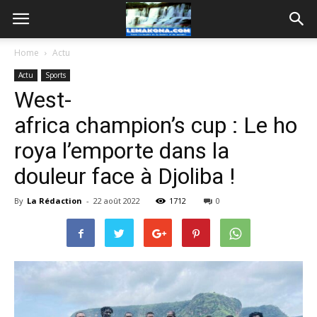
Home
Actu
Actu
Sports
West-
africa champion’s cup : Le ho
roya l’emporte dans la
douleur face à Djoliba !
By
La Rédaction
-
22 août 2022
1712
0