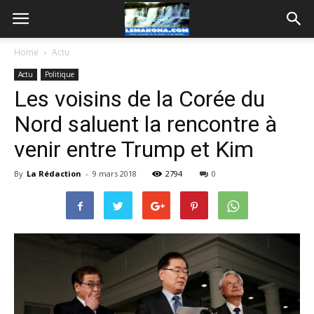
Home
Actu
Actu
Politique
Les voisins de la Corée du
Nord saluent la rencontre à
venir entre Trump et Kim
By
La Rédaction
-
9 mars 2018
2794
0