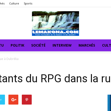
hés
Culture
Sports
TU
POLITIK
SOCIÉTÉ
INTERVIEW
MARCHÉS
CUL
 rue à Dubréka
litants du RPG dans la r
er