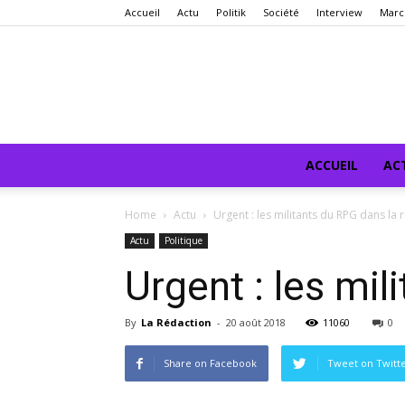
Accueil
Actu
Politik
Société
Interview
Marc
ACCUEIL
AC
Home
Actu
Urgent : les militants du RPG dans la
Actu
Politique
Urgent : les mi
By
La Rédaction
-
20 août 2018
11060
0
Share on Facebook
Tweet on Twitt