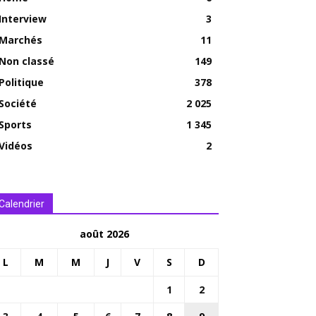
Interview
3
Marchés
11
Non classé
149
Politique
378
Société
2 025
Sports
1 345
Vidéos
2
Calendrier
août 2026
L
M
M
J
V
S
D
1
2