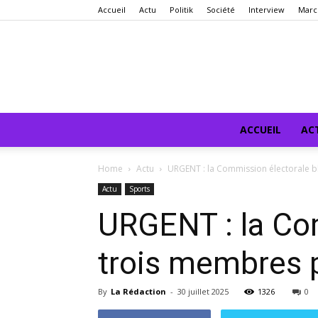
Accueil
Actu
Politik
Société
Interview
Marc
ACCUEIL
AC
Home
Actu
URGENT : la Commission électorale blo
Actu
Sports
URGENT : la Com
trois membres pa
By
La Rédaction
-
30 juillet 2025
1326
0