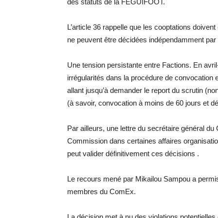
des statuts de la FEGUIFOOT.
L’article 36 rappelle que les cooptations doiven
ne peuvent être décidées indépendamment par l
Une tension persistante entre Factions. En avri
irrégularités dans la procédure de convocation e
allant jusqu’à demander le report du scrutin (n
(à savoir, convocation à moins de 60 jours et dé
Par ailleurs, une lettre du secrétaire général
Commission dans certaines affaires organisation
peut valider définitivement ces décisions .
Le recours mené par Mikailou Sampou a permis d
membres du ComEx.
La décision met à nu des violations potentielles