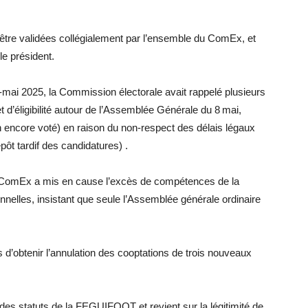
t être validées collégialement par l’ensemble du ComEx, et
e président.
l‑mai 2025, la Commission électorale avait rappelé plusieurs
t d’éligibilité autour de l’Assemblée Générale du 8 mai,
on encore voté) en raison du non-respect des délais légaux
pôt tardif des candidatures) .
 du ComEx a mis en cause l’excès de compétences de la
nelles, insistant que seule l’Assemblée générale ordinaire
’obtenir l’annulation des cooptations de trois nouveaux
 des statuts de la FEGUIFOOT et revient sur la légitimité de