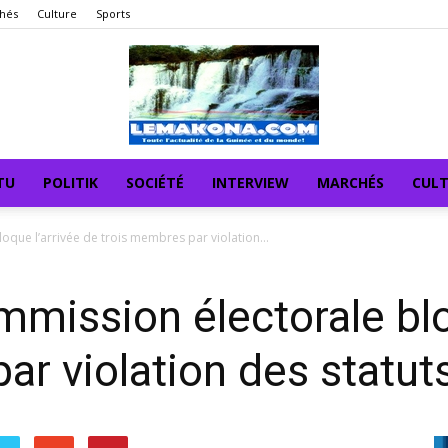
hés
Culture
Sports
TU
POLITIK
SOCIÉTÉ
INTERVIEW
MARCHÉS
CUL
que l’arrivée de trois membres par violation...
mission électorale blo
r violation des statuts