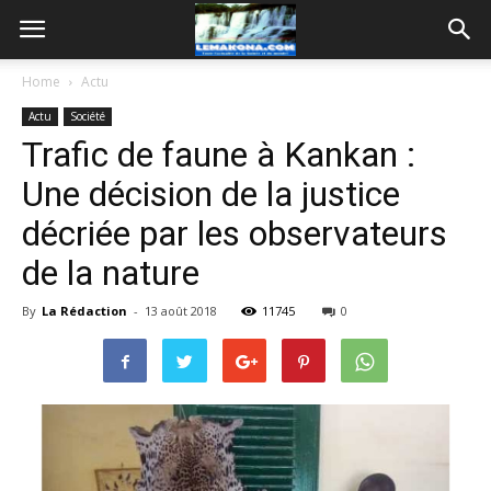
Home
Actu
Actu
Société
Trafic de faune à Kankan :
Une décision de la justice
décriée par les observateurs
de la nature
By
La Rédaction
-
13 août 2018
11745
0