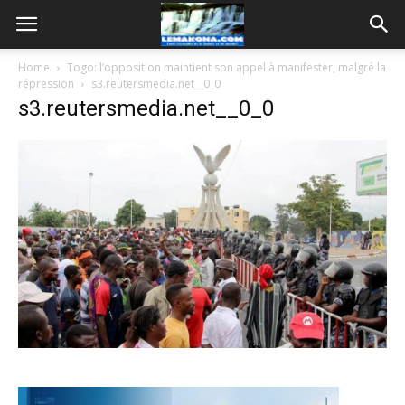
Home
Togo: l’opposition maintient son appel à manifester, malgré la
répression
s3.reutersmedia.net__0_0
s3.reutersmedia.net__0_0