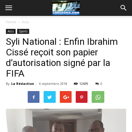
Home
Actu
Actu
Sports
Syli National : Enfin Ibrahim
Cissé reçoit son papier
d’autorisation signé par la
FIFA
By
La Rédaction
-
6 septembre 2018
12439
0