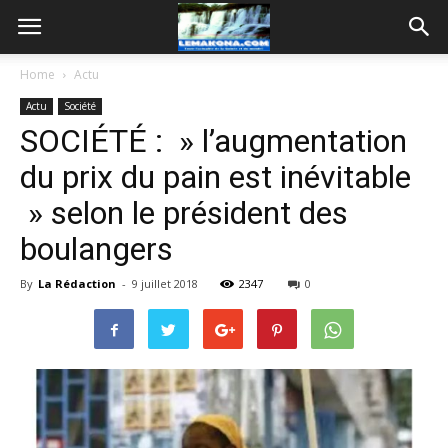
Home
Actu
Actu
Société
SOCIÉTÉ : » l’augmentation
du prix du pain est inévitable
» selon le président des
boulangers
By
La Rédaction
-
9 juillet 2018
2347
0