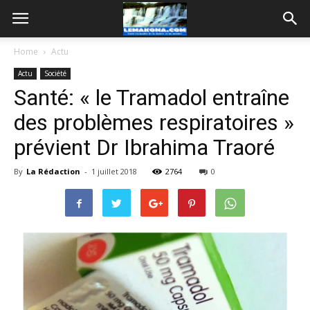
Home
Actu
Actu
Société
Santé: « le Tramadol entraîne
des problèmes respiratoires »
prévient Dr Ibrahima Traoré
By
La Rédaction
-
1 juillet 2018
2764
0