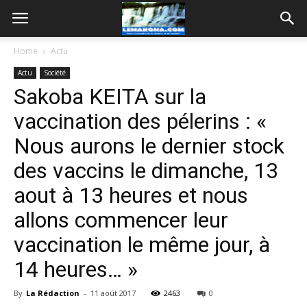
Home
Actu
Actu
Société
Sakoba KEITA sur la
vaccination des pélerins : «
Nous aurons le dernier stock
des vaccins le dimanche, 13
aout à 13 heures et nous
allons commencer leur
vaccination le même jour, à
14 heures… »
By
La Rédaction
-
11 août 2017
2463
0