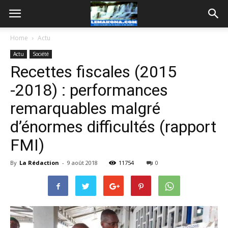
Home
Actu
Actu
Société
Recettes fiscales (2015
-2018) : performances
remarquables malgré
d’énormes difficultés (rapport
FMI)
By
La Rédaction
-
9 août 2018
11754
0